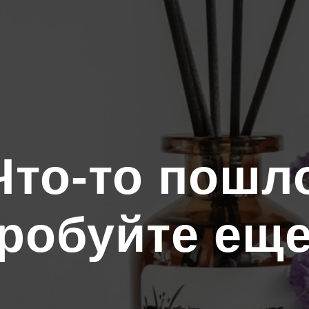
то-то пошло
робуйте еще