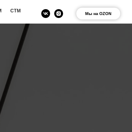
М
СТМ
Мы на OZON