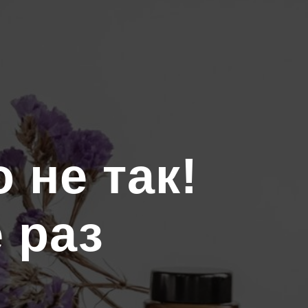
 не так!
 раз